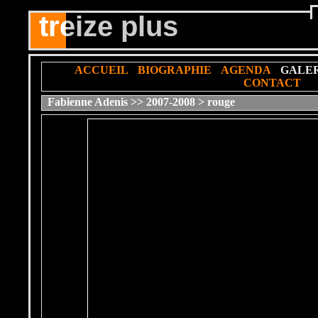
treize plus
tre
ACCUEIL
BIOGRAPHIE
AGENDA
GALER
CONTACT
Fabienne Adenis
>>
2007-2008
>
rouge