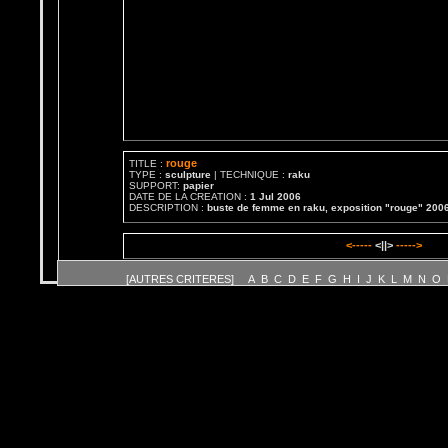
rouge
TITLE :
TYPE :
sculpture
| TECHNIQUE :
raku
SUPPORT:
papier
DATE DE LA CREATION :
1 Jul 2006
DESCRIPTION :
buste de femme en raku, exposition "rouge" 200
<-----
<||>
----->
[AUTRES CRITERES]
A
B
C
D
E
F
G
H
I
J
K
L
M
N
O