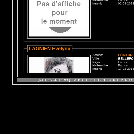
Nationalite
: France
Inscrit
: 02-08-201
LAGNIEN Evelyne
Activite
PEINTURE
:
Ville
BELLEFO
:
Pays
: France
Nationalite
: France
Inscrit
: 17-02-201
[AUTRES CRITERES]
A
B
C
D
E
F
G
H
I
J
K
L
M
N
O
Nicot Edith
Activite
PEINTUR
:
Ville
DIJON
:
Pays
: France
Nationalite
: France
Inscrit
: 14-09-200