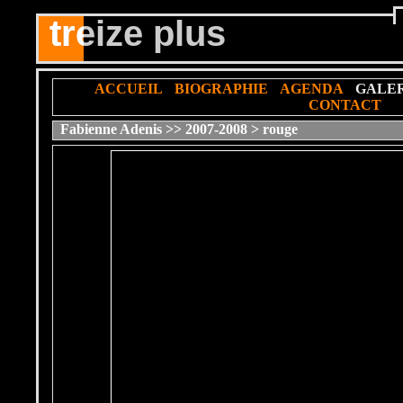
treize plus
tre
ACCUEIL
BIOGRAPHIE
AGENDA
GALER
CONTACT
Fabienne Adenis
>>
2007-2008
>
rouge