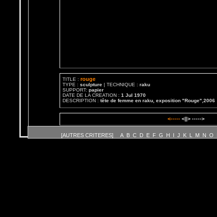
rouge
TITLE :
TYPE :
sculpture
| TECHNIQUE :
raku
SUPPORT:
papier
DATE DE LA CREATION :
1 Jul 1970
DESCRIPTION :
tête de femme en raku, exposition "Rouge",2006
<-----
<||> ----->
[AUTRES CRITERES]
A
B
C
D
E
F
G
H
I
J
K
L
M
N
O