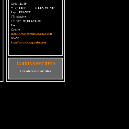
Code :
21160
Ville :
CORCELLES LES MONTS
Pays :
FRANCE
Tél. portable :
Tél. fixe :
03 80 42 93 00
Fax :
Courriel :
camille.changarnier@wanadoo.fr
WWW :
http://www.changarnier.com
JARDINS SECRETS
Les ateliers d'artistes