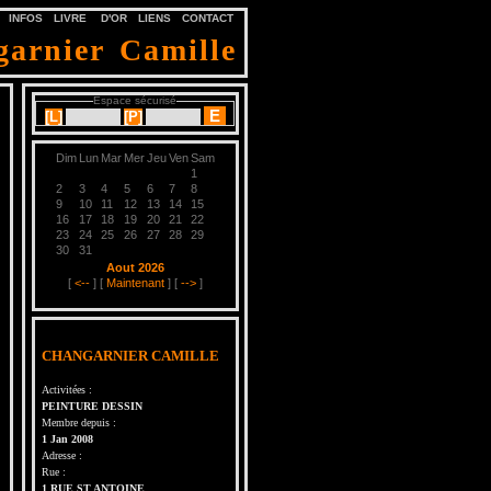
INFOS
LIVRE D'OR
LIENS
CONTACT
arnier Camille
Espace sécurisé
[
L
]
[
P
]
Dim
Lun
Mar
Mer
Jeu
Ven
Sam
1
2
3
4
5
6
7
8
9
10
11
12
13
14
15
16
17
18
19
20
21
22
23
24
25
26
27
28
29
30
31
Aout 2026
[
<--
] [
Maintenant
] [
-->
]
CHANGARNIER CAMILLE
Activitées :
PEINTURE DESSIN
Membre depuis :
1 Jan 2008
Adresse :
Rue :
1 RUE ST ANTOINE