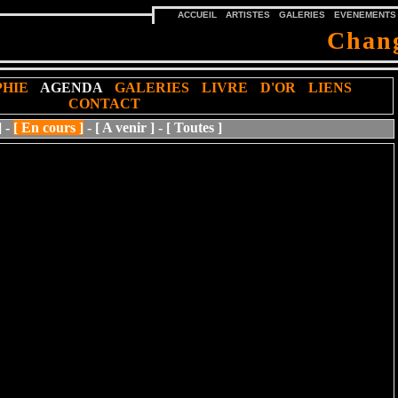
ACCUEIL
ARTISTES
GALERIES
EVENEMENTS
Chang
PHIE
AGENDA
GALERIES
LIVRE D'OR
LIENS
CONTACT
]
-
[ En cours ]
-
[ A venir ]
-
[ Toutes ]