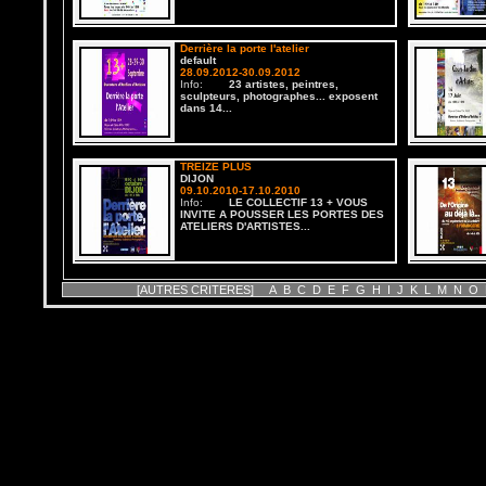
Derrière la porte l'atelier
default
28.09.2012-30.09.2012
Info:
23 artistes, peintres,
sculpteurs, photographes... exposent
dans 14...
TREIZE PLUS
DIJON
09.10.2010-17.10.2010
Info:
LE COLLECTIF 13 + VOUS
INVITE A POUSSER LES PORTES DES
ATELIERS D'ARTISTES...
default
[AUTRES CRITERES]
A
B
C
D
E
F
G
H
I
J
K
L
M
N
O
DIJON
22.03.2010-28.03.2010
Info:
TREIZE PLUS
Dijon
04.10.2008-12.10.2008
Info:
Portes ouvertes d'ateliers
d'artistes.